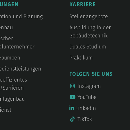
TUNGEN
KARRIERE
ption und Planung
Stellenangebote
enbau
Ausbildung in der
Gebäudetechnik
ischer
alunternehmer
Duales Studium
epumpen
Praktikum
edienstleistungen
FOLGEN SIE UNS
eeffizientes
Instagram
/Sanieren
YouTube
anlagenbau
LinkedIn
ienst
TikTok